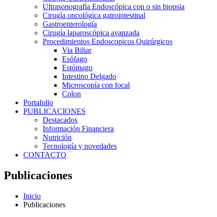
Ultrasonografía Endoscópica con o sin biopsia
Cirugía oncológica gatrointestinal
Gastroenterología
Cirugía laparoscópica avanzada
Procedimientos Endoscopicos Quirúrgicos
Via Biliar
Esófago
Estómago
Intestino Delgado
Microscopía con focal
Colon
Portafolio
PUBLICACIONES
Destacados
Información Financiera
Nutrición
Tecnología y novedades
CONTACTO
Publicaciones
Inicio
Publicaciones