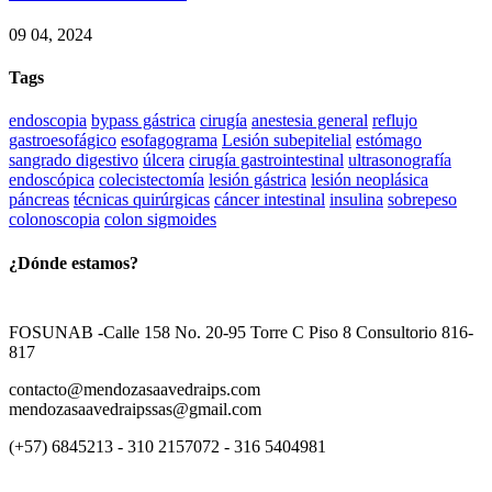
09 04, 2024
Tags
endoscopia
bypass gástrica
cirugía
anestesia general
reflujo
gastroesofágico
esofagograma
Lesión subepitelial
estómago
sangrado digestivo
úlcera
cirugía gastrointestinal
ultrasonografía
endoscópica
colecistectomía
lesión gástrica
lesión neoplásica
páncreas
técnicas quirúrgicas
cáncer intestinal
insulina
sobrepeso
colonoscopia
colon sigmoides
¿Dónde estamos?
FOSUNAB -Calle 158 No. 20-95 Torre C Piso 8 Consultorio 816-
817
contacto@mendozasaavedraips.com
mendozasaavedraipssas@gmail.com
(+57) 6845213 - 310 2157072 - 316 5404981