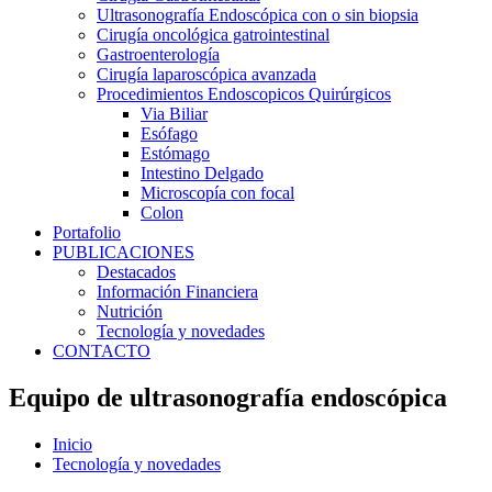
Ultrasonografía Endoscópica con o sin biopsia
Cirugía oncológica gatrointestinal
Gastroenterología
Cirugía laparoscópica avanzada
Procedimientos Endoscopicos Quirúrgicos
Via Biliar
Esófago
Estómago
Intestino Delgado
Microscopía con focal
Colon
Portafolio
PUBLICACIONES
Destacados
Información Financiera
Nutrición
Tecnología y novedades
CONTACTO
Equipo de ultrasonografía endoscópica
Inicio
Tecnología y novedades